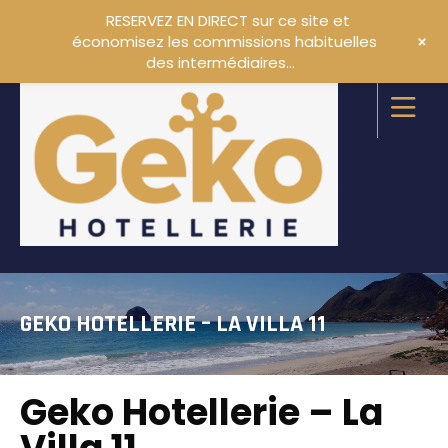
RESERVEZ EN DIRECT sur ce site et
+
économisez les commissions habituelles
des intermédiaires…
GEKO HOTELLERIE – LA VILLA 11
Geko Hotellerie – La