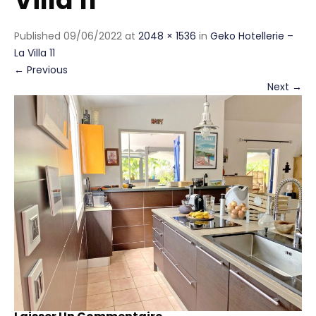
Villa 11
Published
09/06/2022
at
2048 × 1536
in
Geko Hotellerie –
La Villa 11
←
Previous
Next
→