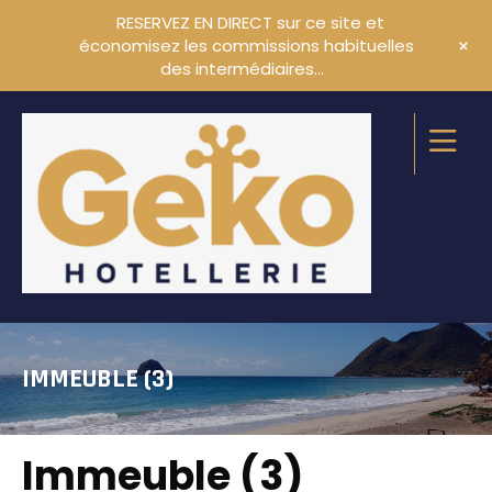
RESERVEZ EN DIRECT sur ce site et
+
économisez les commissions habituelles
des intermédiaires…
IMMEUBLE (3)
Immeuble (3)