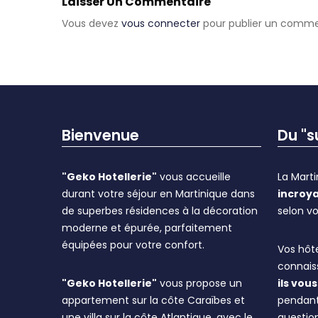
Laisser Un Commentaire
Vous devez
vous connecter
pour publier un comme
Bienvenue
Du "
"Geko Hotellerie"
vous accueille
La Mart
durant votre séjour en Martinique dans
incroya
de superbes résidences à la décoration
selon vo
moderne et épurée, parfaitement
équipées pour votre confort.
Vos hôte
connaiss
"Geko Hotellerie"
vous propose un
ils vo
appartement sur la côte Caraïbes et
pendant
une villa sur la côte Atlantique, avec le
question