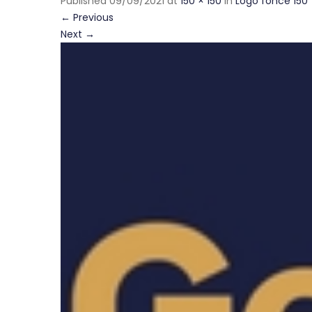
Published
09/09/2021
at
150 × 150
in
Logo foncé 150
←
Previous
Next
→