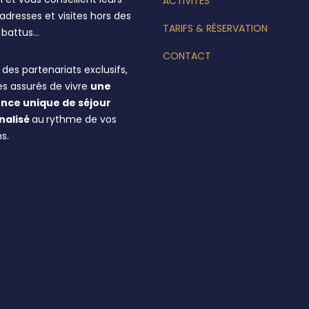
ACTIVITÉS
dresses et visites hors des
TARIFS & RÉSERVATION
s battus…
CONTACT
des partenariats exclusifs,
es assurés de vivre
une
nce unique de séjour
nalisé
au
rythme de vos
s.