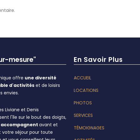
ntaire.
sur-mesure"
En Savoir Plus
inique offre
une diversité
ACCUEIL
ble d'activités
et de loisirs
LOCATIONS
s envies.
PHOTOS
s Liviane et Denis
SERVICES
ent l'île sur le bout des doigts,
us accompagnent
avant et
TÉMOIGNAGES
 votre séjour pour toute
 et vous conseillent leurs