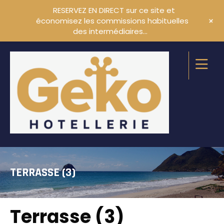
RESERVEZ EN DIRECT sur ce site et
+
économisez les commissions habituelles
des intermédiaires…
TERRASSE (3)
Terrasse (3)