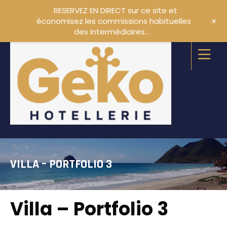
RESERVEZ EN DIRECT sur ce site et
+
économisez les commissions habituelles
des intermédiaires…
VILLA – PORTFOLIO 3
Villa – Portfolio 3