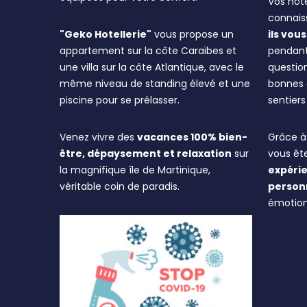
Vos hôte
connaiss
"Geko Hotellerie"
vous propose un
ils vo
appartement sur la côte Caraïbes et
pendant
une villa sur la côte Atlantique, avec le
question
même niveau de standing élevé et une
bonnes a
piscine pour se prélasser.
sentier
Venez vivre des
vacances 100% bien-
Grâce à 
être, dépaysement et relaxation
sur
vous êt
la magnifique île de Martinique,
expérie
véritable coin de paradis.
person
émotion