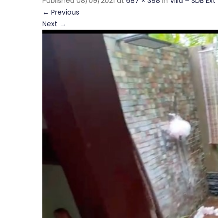
Published
08/09/2021
at
687 × 398
in
Villa – SDB Ext
←
Previous
Next
→