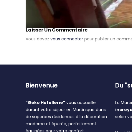
Laisser Un Commentaire
Vous devez
vous connecter
pour publier un comme
Bienvenue
Du "
"Geko Hotellerie"
vous accueille
La Mart
durant votre séjour en Martinique dans
incroya
de superbes résidences à la décoration
selon vo
moderne et épurée, parfaitement
équipées pour votre confort.