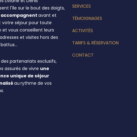
s Liviane et Denis
SERVICES
ent l'île sur le bout des doigts,
us accompagnent
avant et
TÉMOIGNAGES
 votre séjour pour toute
 et vous conseillent leurs
ACTIVITÉS
dresses et visites hors des
TARIFS & RÉSERVATION
s battus…
CONTACT
des partenariats exclusifs,
es assurés de vivre
une
nce unique de séjour
nalisé
au
rythme de vos
s.