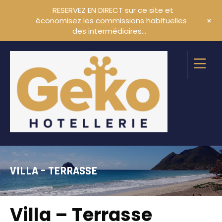
RESERVEZ EN DIRECT sur ce site et
+
économisez les commissions habituelles
des intermédiaires…
VILLA – TERRASSE
Villa – Terrasse