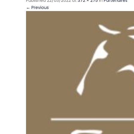
Published
22/03/2022
at
372 × 275
in
Partenaires
←
Previous