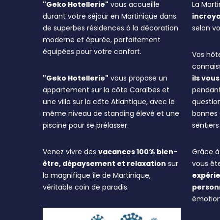
"Geko Hotellerie"
vous accueille
La Mart
durant votre séjour en Martinique dans
incroya
de superbes résidences à la décoration
selon vo
moderne et épurée, parfaitement
équipées pour votre confort.
Vos hôte
connaiss
"Geko Hotellerie"
vous propose un
ils vo
appartement sur la côte Caraïbes et
pendant
une villa sur la côte Atlantique, avec le
question
même niveau de standing élevé et une
bonnes a
piscine pour se prélasser.
sentier
Venez vivre des
vacances 100% bien-
Grâce à 
être, dépaysement et relaxation
sur
vous êt
la magnifique île de Martinique,
expérie
véritable coin de paradis.
person
émotion