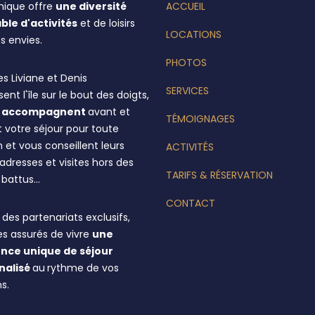
inique offre
une diversité
ACCUEIL
ble d'activités
et de loisirs
LOCATIONS
s envies.
PHOTOS
s Liviane et Denis
SERVICES
ent l'île sur le bout des doigts,
us accompagnent
avant et
TÉMOIGNAGES
 votre séjour pour toute
 et vous conseillent leurs
ACTIVITÉS
dresses et visites hors des
TARIFS & RÉSERVATION
s battus…
CONTACT
des partenariats exclusifs,
es assurés de vivre
une
nce unique de séjour
nalisé
au
rythme de vos
s.