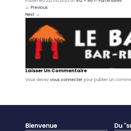
Published
22/03/2022
at
412 × 86
in
Partenaires
←
Previous
Next
→
Laisser Un Commentaire
Vous devez
vous connecter
pour publier un comme
Bienvenue
Du "