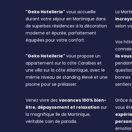
"Geko Hotellerie"
vous accueille
La Mart
durant votre séjour en Martinique dans
incroya
de superbes résidences à la décoration
selon vo
moderne et épurée, parfaitement
équipées pour votre confort.
Vos hôte
connaiss
"Geko Hotellerie"
vous propose un
ils vo
appartement sur la côte Caraïbes et
pendant
une villa sur la côte Atlantique, avec le
question
même niveau de standing élevé et une
bonnes a
piscine pour se prélasser.
sentier
Venez vivre des
vacances 100% bien-
Grâce à 
être, dépaysement et relaxation
sur
vous êt
la magnifique île de Martinique,
expérie
véritable coin de paradis.
person
émotion