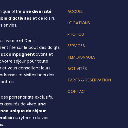
inique offre
une diversité
ACCUEIL
ble d'activités
et de loisirs
LOCATIONS
s envies.
PHOTOS
s Liviane et Denis
SERVICES
ent l'île sur le bout des doigts,
us accompagnent
avant et
TÉMOIGNAGES
 votre séjour pour toute
 et vous conseillent leurs
ACTIVITÉS
dresses et visites hors des
TARIFS & RÉSERVATION
s battus…
CONTACT
des partenariats exclusifs,
es assurés de vivre
une
nce unique de séjour
nalisé
au
rythme de vos
s.