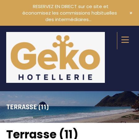
RESERVEZ EN DIRECT sur ce site et
+
économisez les commissions habituelles
des intermédiaires…
TERRASSE (11)
Terrasse (11)